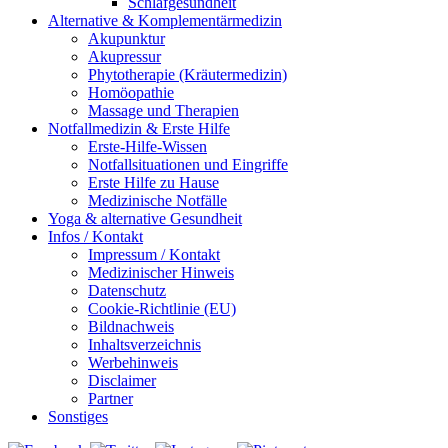
Schlafgesundheit
Alternative & Komplementärmedizin
Akupunktur
Akupressur
Phytotherapie (Kräutermedizin)
Homöopathie
Massage und Therapien
Notfallmedizin & Erste Hilfe
Erste-Hilfe-Wissen
Notfallsituationen und Eingriffe
Erste Hilfe zu Hause
Medizinische Notfälle
Yoga & alternative Gesundheit
Infos / Kontakt
Impressum / Kontakt
Medizinischer Hinweis
Datenschutz
Cookie-Richtlinie (EU)
Bildnachweis
Inhaltsverzeichnis
Werbehinweis
Disclaimer
Partner
Sonstiges