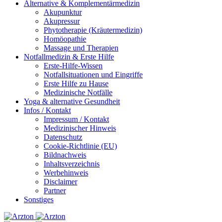
Alternative & Komplementärmedizin
Akupunktur
Akupressur
Phytotherapie (Kräutermedizin)
Homöopathie
Massage und Therapien
Notfallmedizin & Erste Hilfe
Erste-Hilfe-Wissen
Notfallsituationen und Eingriffe
Erste Hilfe zu Hause
Medizinische Notfälle
Yoga & alternative Gesundheit
Infos / Kontakt
Impressum / Kontakt
Medizinischer Hinweis
Datenschutz
Cookie-Richtlinie (EU)
Bildnachweis
Inhaltsverzeichnis
Werbehinweis
Disclaimer
Partner
Sonstiges