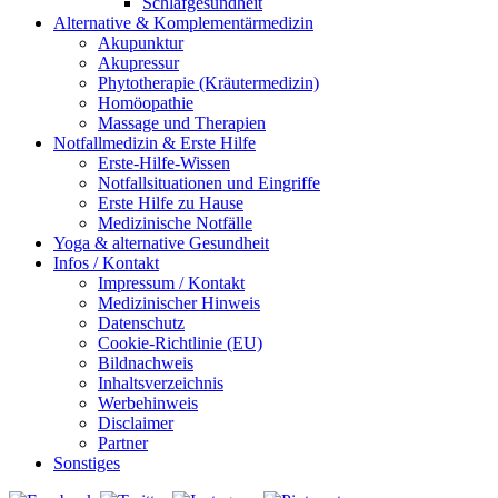
Schlafgesundheit
Alternative & Komplementärmedizin
Akupunktur
Akupressur
Phytotherapie (Kräutermedizin)
Homöopathie
Massage und Therapien
Notfallmedizin & Erste Hilfe
Erste-Hilfe-Wissen
Notfallsituationen und Eingriffe
Erste Hilfe zu Hause
Medizinische Notfälle
Yoga & alternative Gesundheit
Infos / Kontakt
Impressum / Kontakt
Medizinischer Hinweis
Datenschutz
Cookie-Richtlinie (EU)
Bildnachweis
Inhaltsverzeichnis
Werbehinweis
Disclaimer
Partner
Sonstiges