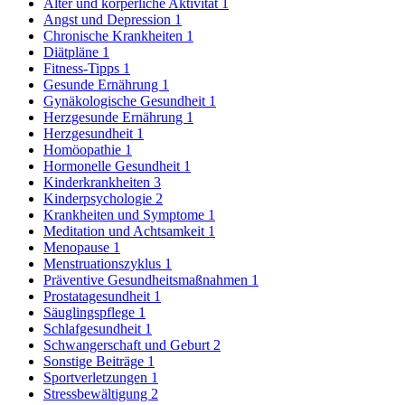
Alter und körperliche Aktivität
1
Angst und Depression
1
Chronische Krankheiten
1
Diätpläne
1
Fitness-Tipps
1
Gesunde Ernährung
1
Gynäkologische Gesundheit
1
Herzgesunde Ernährung
1
Herzgesundheit
1
Homöopathie
1
Hormonelle Gesundheit
1
Kinderkrankheiten
3
Kinderpsychologie
2
Krankheiten und Symptome
1
Meditation und Achtsamkeit
1
Menopause
1
Menstruationszyklus
1
Präventive Gesundheitsmaßnahmen
1
Prostatagesundheit
1
Säuglingspflege
1
Schlafgesundheit
1
Schwangerschaft und Geburt
2
Sonstige Beiträge
1
Sportverletzungen
1
Stressbewältigung
2