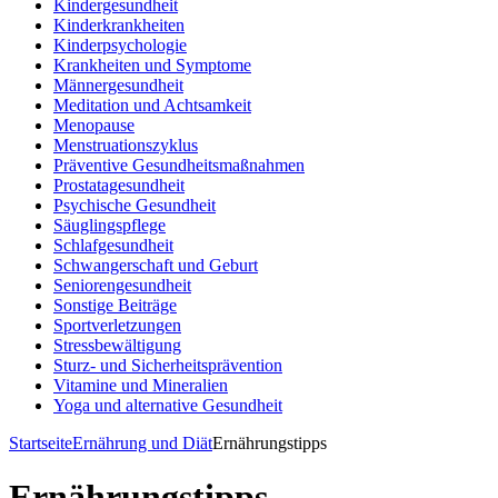
Kindergesundheit
Kinderkrankheiten
Kinderpsychologie
Krankheiten und Symptome
Männergesundheit
Meditation und Achtsamkeit
Menopause
Menstruationszyklus
Präventive Gesundheitsmaßnahmen
Prostatagesundheit
Psychische Gesundheit
Säuglingspflege
Schlafgesundheit
Schwangerschaft und Geburt
Seniorengesundheit
Sonstige Beiträge
Sportverletzungen
Stressbewältigung
Sturz- und Sicherheitsprävention
Vitamine und Mineralien
Yoga und alternative Gesundheit
Startseite
Ernährung und Diät
Ernährungstipps
Ernährungstipps