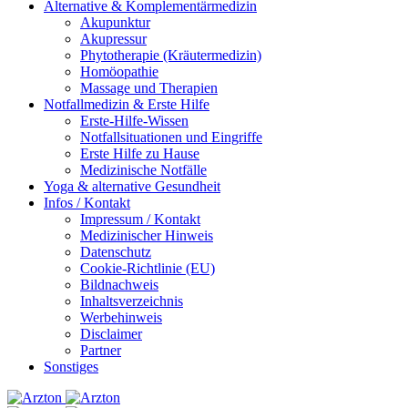
Alternative & Komplementärmedizin
Akupunktur
Akupressur
Phytotherapie (Kräutermedizin)
Homöopathie
Massage und Therapien
Notfallmedizin & Erste Hilfe
Erste-Hilfe-Wissen
Notfallsituationen und Eingriffe
Erste Hilfe zu Hause
Medizinische Notfälle
Yoga & alternative Gesundheit
Infos / Kontakt
Impressum / Kontakt
Medizinischer Hinweis
Datenschutz
Cookie-Richtlinie (EU)
Bildnachweis
Inhaltsverzeichnis
Werbehinweis
Disclaimer
Partner
Sonstiges