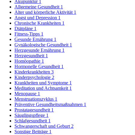
Akupunktur
1
Allgemeine Gesundheit
1
Alter und körperliche Aktivität
1
Angst und Depression
1
Chronische Krankheiten
1
Diätpläne
1
Fitness-Tipps
1
Gesunde Ernährung
1
Gynäkologische Gesundheit
1
Herzgesunde Ernährung
1
Herzgesundheit
1
Homöopathie
1
Hormonelle Gesundheit
1
Kinderkrankheiten
3
Kinderpsychologie
2
Krankheiten und Symptome
1
Meditation und Achtsamkeit
1
Menopause
1
Menstruationszyklus
1
Präventive Gesundheitsmaßnahmen
1
Prostatagesundheit
1
Säuglingspflege
1
Schlafgesundheit
1
Schwangerschaft und Geburt
2
Sonstige Beiträge
1