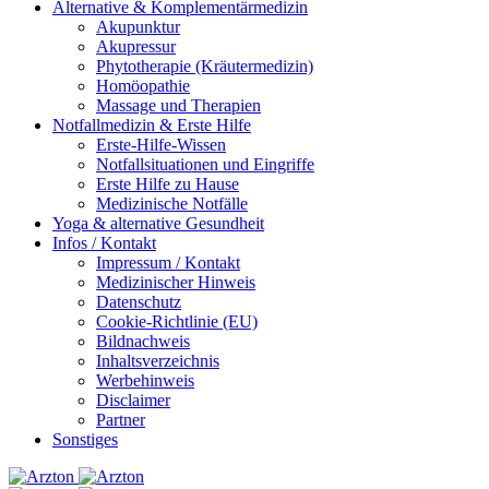
Alternative & Komplementärmedizin
Akupunktur
Akupressur
Phytotherapie (Kräutermedizin)
Homöopathie
Massage und Therapien
Notfallmedizin & Erste Hilfe
Erste-Hilfe-Wissen
Notfallsituationen und Eingriffe
Erste Hilfe zu Hause
Medizinische Notfälle
Yoga & alternative Gesundheit
Infos / Kontakt
Impressum / Kontakt
Medizinischer Hinweis
Datenschutz
Cookie-Richtlinie (EU)
Bildnachweis
Inhaltsverzeichnis
Werbehinweis
Disclaimer
Partner
Sonstiges