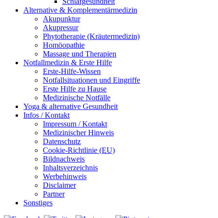
Schlafgesundheit
Alternative & Komplementärmedizin
Akupunktur
Akupressur
Phytotherapie (Kräutermedizin)
Homöopathie
Massage und Therapien
Notfallmedizin & Erste Hilfe
Erste-Hilfe-Wissen
Notfallsituationen und Eingriffe
Erste Hilfe zu Hause
Medizinische Notfälle
Yoga & alternative Gesundheit
Infos / Kontakt
Impressum / Kontakt
Medizinischer Hinweis
Datenschutz
Cookie-Richtlinie (EU)
Bildnachweis
Inhaltsverzeichnis
Werbehinweis
Disclaimer
Partner
Sonstiges